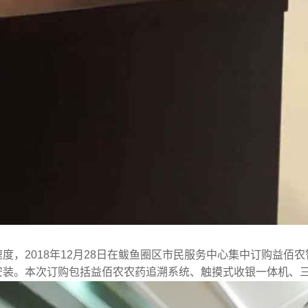
速度，
2018年12
月
28
日在鲅鱼圈区市民服务中心集中订购益佰农
安装。本次订购包括益佰农农药追溯系统、触摸式收银一体机、