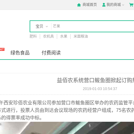
商城首页
我的商城



宝贝
肥料
农机具
水果
米面粮油
店铺
绿色食品
付费阅读
益佰农系统营口鲅鱼圈掀起订购
2019-01-03 10:54:37
午西安珍佰农业有限公司参加营口市鲅鱼圈区举办的农药监管平
方式进行，投票人员由到达会议现场的农药经营户组成，
75名
%
的得票率成功中标。