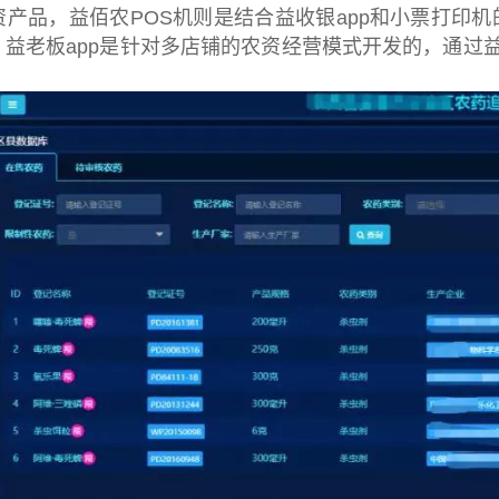
资产品，益佰农POS机则是结合益收银app和小票打印
益老板app是针对多店铺的农资经营模式开发的，通过益
。