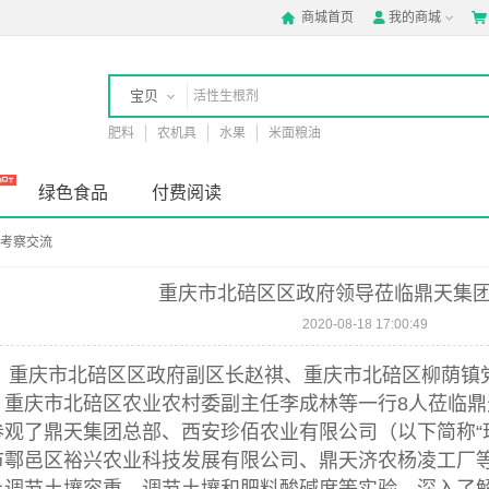
商城首页
我的商城



宝贝
肥料
农机具
水果
米面粮油
店铺
绿色食品
付费阅读
考察交流
重庆市北碚区区政府领导莅临鼎天集
2020-08-18 17:00:49
日，重庆市北碚区区政府副区长赵祺、
重庆市北碚区柳荫镇
、重庆市北碚区农业农村委副主任李成林等一行8人莅临
参观了鼎天集团总部、西安珍佰农业有限公司（以下简称“
市鄠邑区裕兴农业科技发展有限公司、鼎天济农杨凌工厂